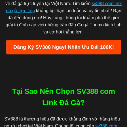
về đá gà trực tuyến tại Việt Nam. Tìm kiếm
sv388 com link
đá gà trực tiếp
không bị chặn, an toàn và uy tín nhất? Bạn
đã đến đúng nơi! Hãy cùng chúng tôi khám phá thế giới
giải trí đỉnh cao với những trận đấu đá gà Thomo kịch tính
và cơ hội thắng lớn!
Đăng Ký SV388 Ngay! Nhận Ưu Đãi 188K!
Tại Sao Nên Chọn SV388 com
Link Đá Gà?
SV388 là thương hiệu đã được khẳng định với hàng triệu
người chơi tại Việt Nam. Chúng tôi cung cấp
sv388 com