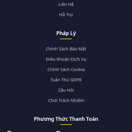
Liên Hệ
Hỗ Trợ
Pháp Lý
Chính Sách Bảo Mật
Điều Khoản Dịch Vụ
Chính Sách Cookie
Tuân Thủ GDPR
Câu Hỏi
Chơi Trách Nhiệm
Phương Thức Thanh Toán