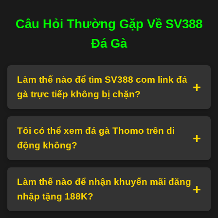
Câu Hỏi Thường Gặp Về SV388
Đá Gà
Làm thế nào để tìm
SV388 com link đá
+
gà trực tiếp
không bị chặn?
Tôi có thể xem
đá gà Thomo
trên di
+
động không?
Làm thế nào để nhận khuyến mãi
đăng
+
nhập tặng 188K
?