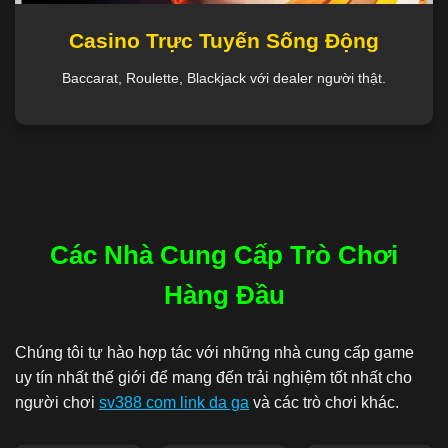
Casino Trực Tuyến Sống Động
Baccarat, Roulette, Blackjack với dealer người thật.
Các Nhà Cung Cấp Trò Chơi
Hàng Đầu
Chúng tôi tự hào hợp tác với những nhà cung cấp game
uy tín nhất thế giới để mang đến trải nghiệm tốt nhất cho
người chơi
sv388 com link da ga
và các trò chơi khác.