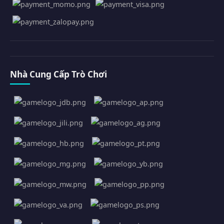
Nhà Cung Cấp Trò Chơi