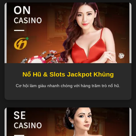
Nổ Hũ & Slots Jackpot Khủng
Cơ hội làm giàu nhanh chóng với hàng trăm trò nổ hũ.