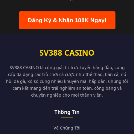
Đăng Ký & Nhận 188K Ngay!
SV388 CASINO
SV388 CASINO là cổng giải trí trực tuyến hàng đầu, cung
cấp đa dạng các trò chơi cá cược như thể thao, bắn cá, nổ
hũ, đá gà, xổ số cùng nhiều khuyến mãi hấp dẫn. Chúng tôi
cam kết mang đến trải nghiệm an toàn, công bằng và
chuyên nghiệp cho mọi thành viên.
Thông Tin
Về Chúng Tôi